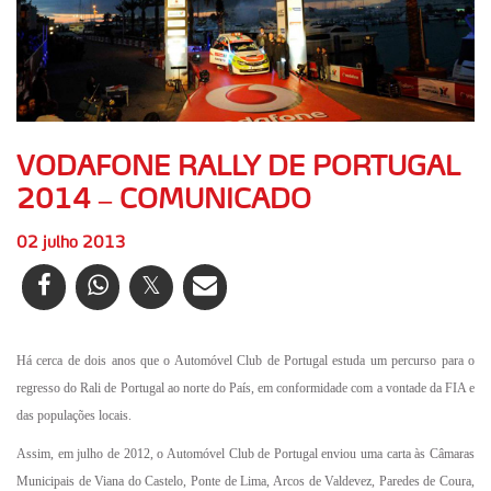
VODAFONE RALLY DE PORTUGAL
2014 – COMUNICADO
02 julho 2013
Há cerca de dois anos que o Automóvel Club de Portugal estuda um percurso para o
regresso do Rali de Portugal ao norte do País, em conformidade com a vontade da FIA e
das populações locais.
Assim, em julho de 2012, o Automóvel Club de Portugal enviou uma carta às Câmaras
Municipais de Viana do Castelo, Ponte de Lima, Arcos de Valdevez, Paredes de Coura,