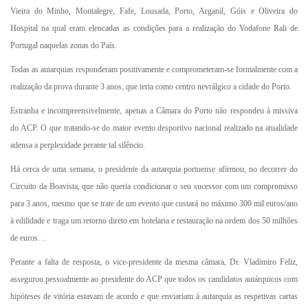
Vieira do Minho, Montalegre, Fafe, Lousada, Porto, Arganil, Góis e Oliveira do
Hospital na qual eram elencadas as condições para a realização do Vodafone Rali de
Portugal naquelas zonas do País.
Todas as autarquias responderam positivamente e comprometeram-se formalmente com a
realização da prova durante 3 anos, que teria como centro nevrálgico a cidade do Porto.
Estranha e incompreensivelmente, apenas a Câmara do Porto não respondeu à missiva
do ACP. O que tratando-se do maior evento desportivo nacional realizado na atualidade
adensa a perplexidade perante tal silêncio.
Há cerca de uma semana, o presidente da autarquia portuense afirmou, no decorrer do
Circuito da Boavista, que não queria condicionar o seu sucessor com um compromisso
para 3 anos, mesmo que se trate de um evento que custará no máximo 300 mil euros/ano
à edilidade e traga um retorno direto em hotelaria e restauração na ordem dos 50 milhões
de euros…
Perante a falta de resposta, o vice-presidente da mesma câmara, Dr. Vladimiro Feliz,
assegurou pessoalmente ao presidente do ACP que todos os candidatos autárquicos com
hipóteses de vitória estavam de acordo e que enviariam à autarquia as respetivas cartas