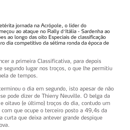
térita jornada na Acrópole, o líder do
çou ao ataque no Rally d’Itália - Sardenha ao
es ao longo das oito Especiais de classificação
iro dia competitivo da sétima ronda da época de
er a primeira Classificativa, para depois
 e segundo lugar nos troços, o que lhe permitiu
bela de tempos.
 terminou o dia em segundo, isto apesar de não
se pode dizer de Thierry Neuville. O belga da
 e oitavo (e último) troços do dia, contudo um
z com que ocupe o terceiro posto a 49,4s da
a curta que deixa antever grande despique
ova.