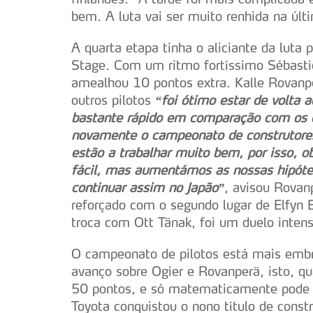
bem. A luta vai ser muito renhida na últ
A quarta etapa tinha o aliciante da luta
Stage. Com um ritmo fortíssimo Sébastie
amealhou 10 pontos extra. Kalle Rovanpe
outros pilotos
“foi ótimo estar de volta 
bastante rápido em comparação com os o
novamente o campeonato de construtore
estão a trabalhar muito bem, por isso, o
fácil, mas aumentámos as nossas hipóte
continuar assim no Japão”
, avisou Rovan
reforçado com o segundo lugar de Elfyn E
troca com Ott Tänak, foi um duelo inten
O campeonato de pilotos está mais emb
avanço sobre Ogier e Rovanperä, isto, q
50 pontos, e só matematicamente pode 
Toyota conquistou o nono título de const