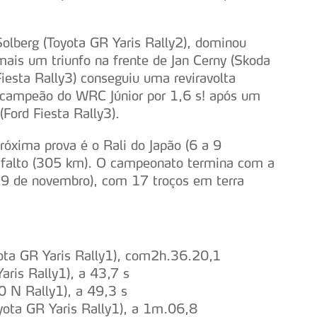
olberg (Toyota GR Yaris Rally2), dominou
 mais um triunfo na frente de Jan Cerny (Skoda
Fiesta Rally3) conseguiu uma reviravolta
e campeão do WRC Júnior por 1,6 s! após um
(Ford Fiesta Rally3).
próxima prova é o Rali do Japão (6 a 9
sfalto (305 km). O campeonato termina com a
 29 de novembro), com 17 troços em terra
yota GR Yaris Rally1), com2h.36.20,1
aris Rally1), a 43,7 s
0 N Rally1), a 49,3 s
yota GR Yaris Rally1), a 1m.06,8