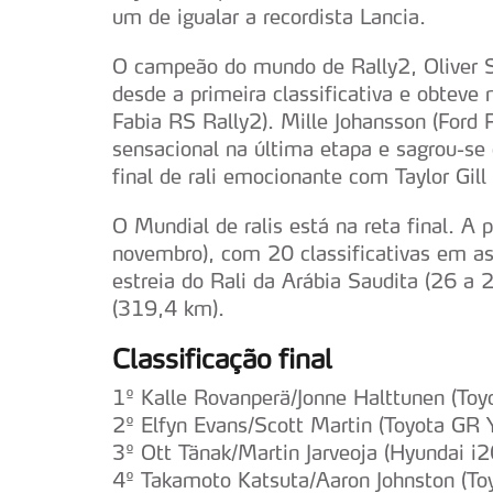
um de igualar a recordista Lancia.
O campeão do mundo de Rally2, Oliver S
desde a primeira classificativa e obteve
Fabia RS Rally2). Mille Johansson (Ford 
sensacional na última etapa e sagrou-s
final de rali emocionante com Taylor Gill 
O Mundial de ralis está na reta final. A 
novembro), com 20 classificativas em a
estreia do Rali da Arábia Saudita (26 a
(319,4 km).
Classificação final
1º Kalle Rovanperä/Jonne Halttunen (To
2º Elfyn Evans/Scott Martin (Toyota GR Y
3º Ott Tänak/Martin Jarveoja (Hyundai i2
4º Takamoto Katsuta/Aaron Johnston (To