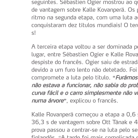
seguintes. Sébastien Ogier mostrou ao q
de vantagem sobre Kalle Kovanperä. Os p
ritmo na segunda etapa, com uma luta a
conquistaram dez títulos mundiais! O ter
s!
A terceira etapa voltou a ser dominada pe
lugar, entre Sébastien Ogier e Kalle Rov
despiste do francês. Ogier saiu de estra
devido a um furo lento não detetado. Foi
compromete a luta pelo título.
“Furámos 
não estava a funcionar, não sabia do p
curva fácil e o carro simplesmente não 
numa árvore”
, explicou o francês.
Kalle Rovanperä começou a etapa a 0,6 s 
36,3 s de vantagem sobre Ott Tänak e 44
prova passou a centrar-se na luta pelo s
finlandês. “A tarde foi mais complicada