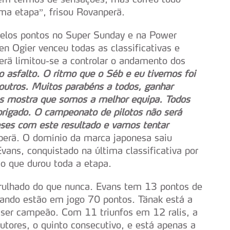
ima etapa”, frisou Rovanperä.
 pelos pontos no Super Sunday e na Power
n Ogier venceu todas as classificativas e
rä limitou-se a controlar o andamento dos
ao asfalto. O ritmo que o Séb e eu tivemos foi
utros. Muitos parabéns a todos, ganhar
s mostra que somos a melhor equipa. Todos
brigado. O campeonato de pilotos não será
ses com este resultado e vamos tentar
perä. O domínio da marca japonesa saiu
vans, conquistado na última classificativa por
so que durou toda a etapa.
rulhado do que nunca. Evans tem 13 pontos de
uando estão em jogo 70 pontos. Tänak está a
ser campeão. Com 11 triunfos em 12 ralis, a
rutores, o quinto consecutivo, e está apenas a