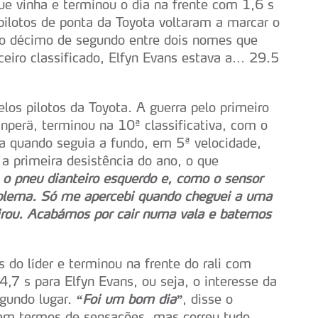
ue vinha e terminou o dia na frente com 1,6 s
ilotos de ponta da Toyota voltaram a marcar o
o décimo de segundo entre dois nomes que
ceiro classificado, Elfyn Evans estava a… 29.5
los pilotos da Toyota. A guerra pelo primeiro
anperä, terminou na 10ª classificativa, com o
da quando seguia a fundo, em 5ª velocidade,
 a primeira desistência do ano, o que
o pneu dianteiro esquerdo e, como o sensor
roblema. Só me apercebi quando cheguei a uma
virou. Acabámos por cair numa vala e batemos
do líder e terminou na frente do rali com
,7 s para Elfyn Evans, ou seja, o interesse da
egundo lugar.
“Foi um bom dia”
, disse o
 em termos de sensações, mas correu tudo