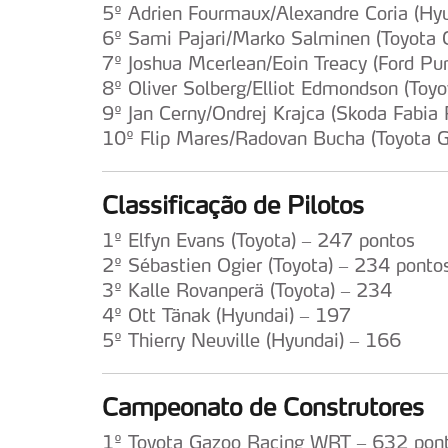
5º Adrien Fourmaux/Alexandre Coria (Hy
6º Sami Pajari/Marko Salminen (Toyota 
7º Joshua Mcerlean/Eoin Treacy (Ford P
8º Oliver Solberg/Elliot Edmondson (Toy
9º Jan Cerny/Ondrej Krajca (Skoda Fabia
10º Flip Mares/Radovan Bucha (Toyota G
Classificação de Pilotos
1º Elfyn Evans (Toyota) – 247 pontos
2º Sébastien Ogier (Toyota) – 234 ponto
3º Kalle Rovanperä (Toyota) – 234
4º Ott Tänak (Hyundai) – 197
5º Thierry Neuville (Hyundai) – 166
Campeonato de Construtores
1º Toyota Gazoo Racing WRT – 632 pon