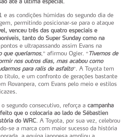
ão até à última especial
.
1 e as condições húmidas do segundo dia de
agem, permitindo posicionar-se para o ataque
el, venceu três das quatro especiais e
sponíveis, tanto do Super Sunday como na
pontos e ultrapassando assim Evans na
o que queríamos
,” afirmou Ogier. “
Tivemos de
ormir nos outros dias, mas acabou como
darmos para ralis de asfalto
”. A Toyota tem
lo título, e um confronto de gerações bastante
ovem Rovanpera, com Evans pelo meio e estilos
icazes.
, o segundo consecutivo, reforça a
campanha
feito que o colocaria ao lado de Sébastien
stória do WRC
. A Toyota, por sua vez, celebrou
ndo-se a marca com maior sucesso da história
porada, a equipa japonesa ampliou a