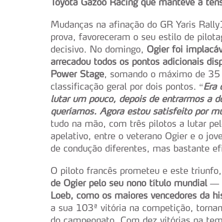
Toyota Gazoo Racing que manteve a tens
Mudanças na afinação do GR Yaris Rally
prova, favoreceram o seu estilo de pilot
decisivo. No domingo,
Ogier foi implacáv
arrecadou todos os pontos adicionais di
Power Stage
, somando o máximo de 35 
classificação geral por dois pontos. “
Era 
lutar um pouco, depois de entrarmos a d
queríamos. Agora estou satisfeito por mu
tudo na mão, com três pilotos a lutar pe
apelativo, entre o veterano Ogier e o j
de condução diferentes, mas bastante ef
O piloto francês prometeu e este triunfo
de Ogier pelo seu nono título mundial — 
Loeb, como os maiores vencedores da hi
a sua 103ª vitória na competição, torna
do campeonato. Com dez vitórias na tem