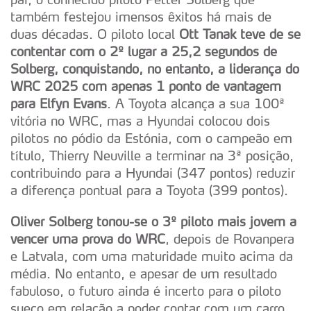
também festejou imensos êxitos há mais de
duas décadas. O piloto local
Ott Tanak teve de se
contentar com o 2º lugar a 25,2 segundos de
Solberg, conquistando, no entanto, a liderança do
WRC 2025
com apenas 1 ponto de vantagem
para Elfyn Evans
. A Toyota alcança a sua 100ª
vitória no WRC, mas a Hyundai colocou dois
pilotos no pódio da Estónia, com o campeão em
título, Thierry Neuville a terminar na 3ª posição,
contribuindo para a Hyundai (347 pontos) reduzir
a diferença pontual para a Toyota (399 pontos).
Oliver Solberg tonou-se o 3º piloto mais jovem a
vencer uma prova do WRC
, depois de Rovanpera
e Latvala, com uma maturidade muito acima da
média. No entanto, e apesar de um resultado
fabuloso, o futuro ainda é incerto para o piloto
sueco em relação a poder contar com um carro