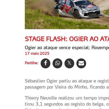
STAGE FLASH: OGIER AO A
Ogier ao ataque vence especial; Rovempe
17 maio 2025
Partilhe:
Sébastien Ogier partiu ao ataque e regis
passagem por Vieira do Minho, ficando 
Thierry Neuville realizou um tempo imp
tirou 3,1 segundos ao registo do belga, 